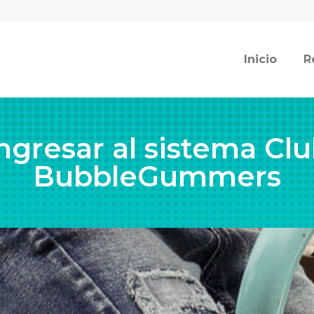
Inicio
R
ngresar al sistema Cl
BubbleGummers