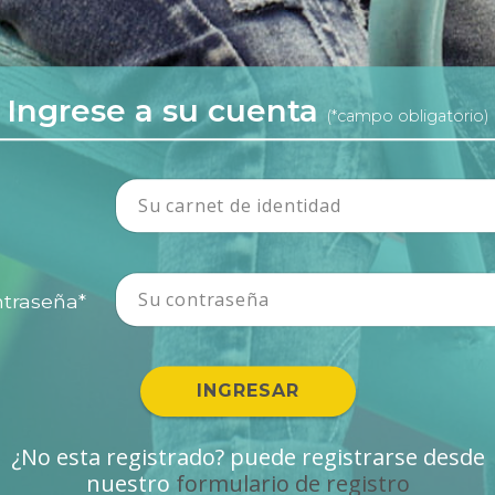
Ingrese a su cuenta
(*campo obligatorio)
traseña*
INGRESAR
¿No esta registrado? puede registrarse desde
nuestro
formulario de registro