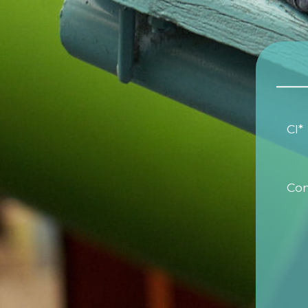
CI*
Con