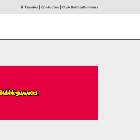
|
|
Tiendas
Contactos
Club BubbleGummers