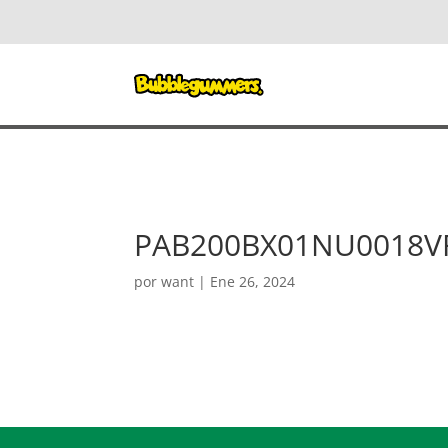
PAB200BX01NU0018V
por
want
|
Ene 26, 2024