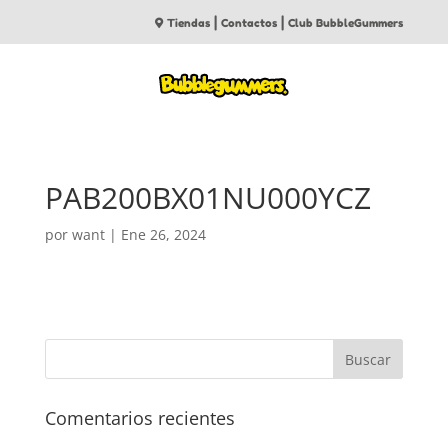
|
|
Tiendas
Contactos
Club BubbleGummers
PAB200BX01NU000YCZ
por
want
|
Ene 26, 2024
Comentarios recientes