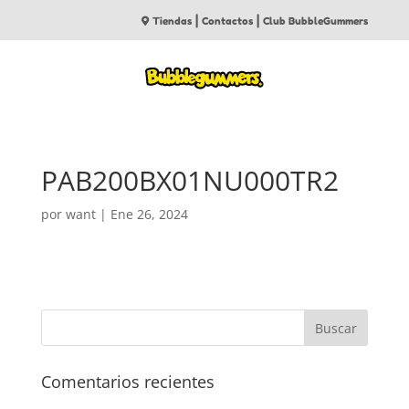
|
|
Tiendas
Contactos
Club BubbleGummers
PAB200BX01NU000TR2
por
want
|
Ene 26, 2024
Comentarios recientes