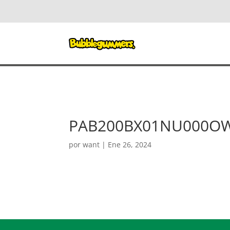
PAB200BX01NU000O
por
want
|
Ene 26, 2024