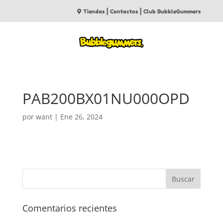
|
|
Tiendas
Contactos
Club BubbleGummers
PAB200BX01NU000OPD
por
want
|
Ene 26, 2024
Comentarios recientes