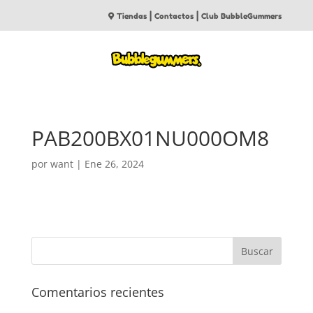
|
|
Tiendas
Contactos
Club BubbleGummers
PAB200BX01NU000OM8
por
want
|
Ene 26, 2024
Comentarios recientes