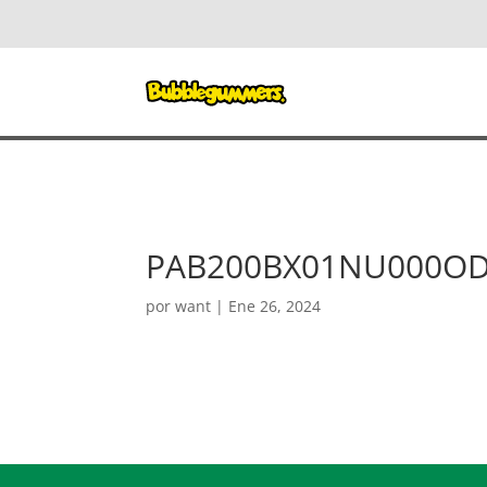
PAB200BX01NU000O
por
want
|
Ene 26, 2024