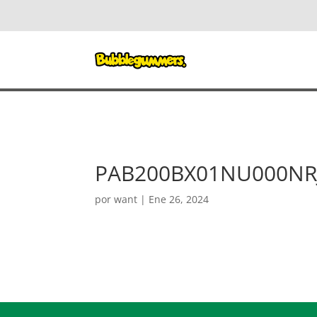
PAB200BX01NU000NR
por
want
|
Ene 26, 2024