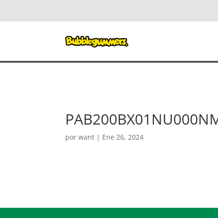
PAB200BX01NU000N
por
want
|
Ene 26, 2024