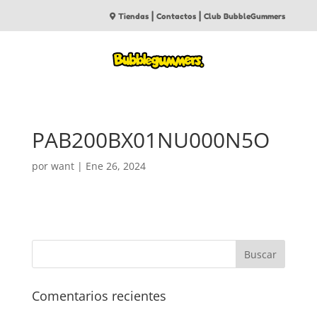
|
|
Tiendas
Contactos
Club BubbleGummers
PAB200BX01NU000N5O
por
want
|
Ene 26, 2024
Comentarios recientes