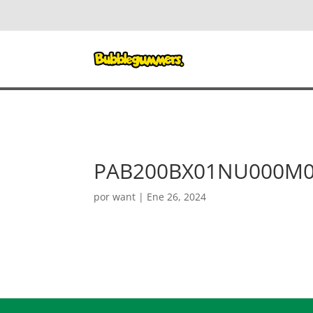
PAB200BX01NU000M
por
want
|
Ene 26, 2024