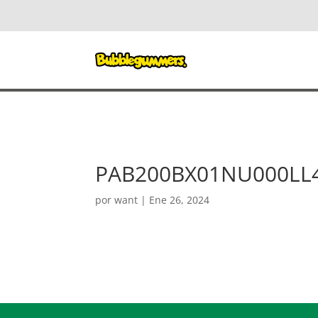
PAB200BX01NU000LL
por
want
|
Ene 26, 2024