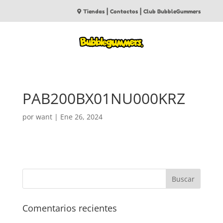
|
|
Tiendas
Contactos
Club BubbleGummers
PAB200BX01NU000KRZ
por
want
|
Ene 26, 2024
Comentarios recientes