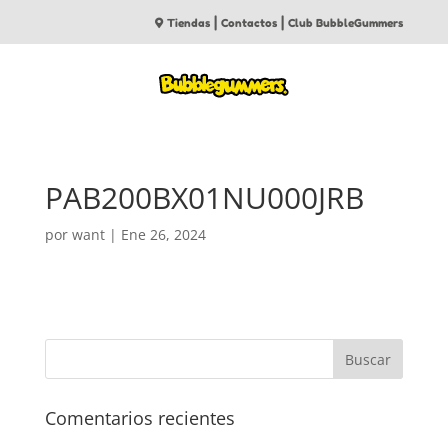
|
|
Tiendas
Contactos
Club BubbleGummers
PAB200BX01NU000JRB
por
want
|
Ene 26, 2024
Comentarios recientes