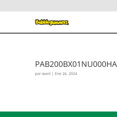
PAB200BX01NU000HA
por
want
|
Ene 26, 2024