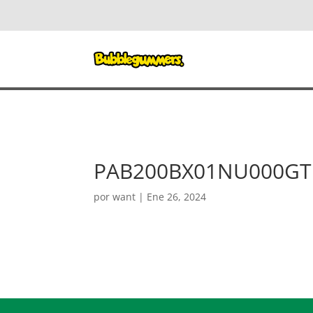
PAB200BX01NU000GT
por
want
|
Ene 26, 2024