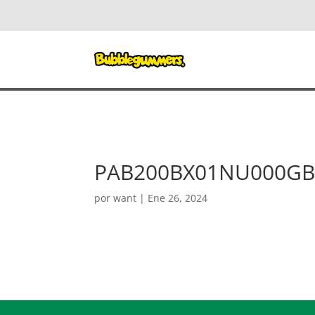
PAB200BX01NU000GB
por
want
|
Ene 26, 2024