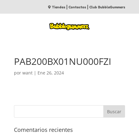
|
|
Tiendas
Contactos
Club BubbleGummers
PAB200BX01NU000FZI
por
want
|
Ene 26, 2024
Comentarios recientes