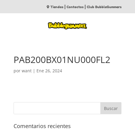
|
|
Tiendas
Contactos
Club BubbleGummers
PAB200BX01NU000FL2
por
want
|
Ene 26, 2024
Comentarios recientes