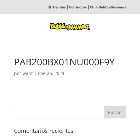
|
|
Tiendas
Contactos
Club BubbleGummers
PAB200BX01NU000F9Y
por
want
|
Ene 26, 2024
Comentarios recientes