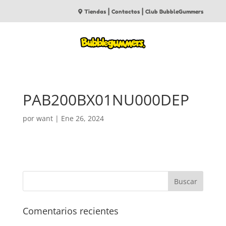
|
|
Tiendas
Contactos
Club BubbleGummers
PAB200BX01NU000DEP
por
want
|
Ene 26, 2024
Comentarios recientes