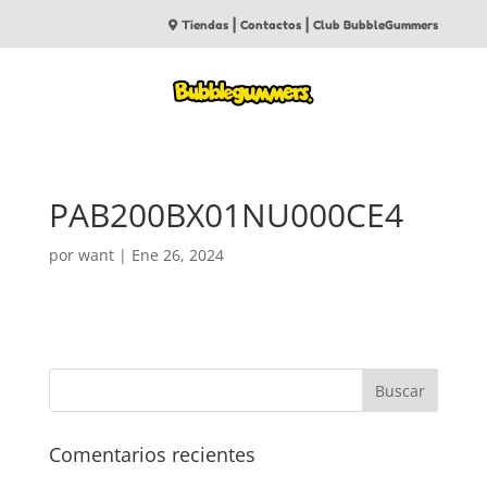
|
|
Tiendas
Contactos
Club BubbleGummers
PAB200BX01NU000CE4
por
want
|
Ene 26, 2024
Comentarios recientes