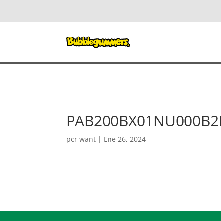
PAB200BX01NU000B2
por
want
|
Ene 26, 2024