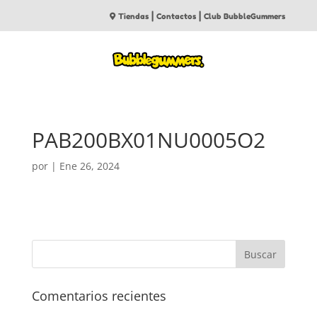
|
|
Tiendas
Contactos
Club BubbleGummers
PAB200BX01NU0005O2
por
|
Ene 26, 2024
Comentarios recientes