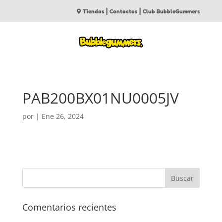
|
|
Tiendas
Contactos
Club BubbleGummers
PAB200BX01NU0005JV
por
|
Ene 26, 2024
Comentarios recientes