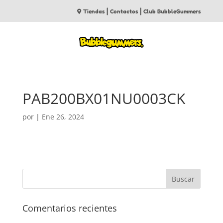
|
|
Tiendas
Contactos
Club BubbleGummers
PAB200BX01NU0003CK
por
|
Ene 26, 2024
Comentarios recientes